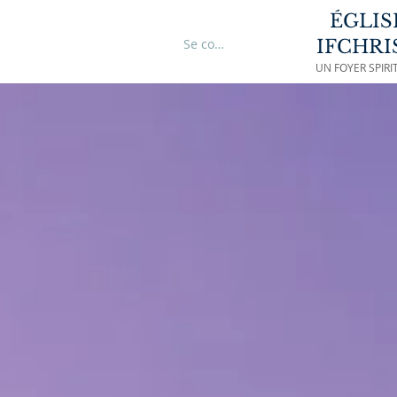
ÉGLIS
YANCE
More
Se connecter
IFCHRI
UN FOYER SPIR