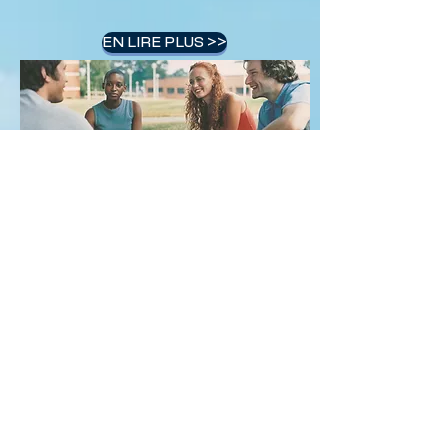
EN LIRE PLUS >>
S'IMPLIQUER
Participez, faites du bénévolat,
faites un don
Communauté internationale
Gardez votre foi enflammée
Faites l'expérience des promesses de
Dieu