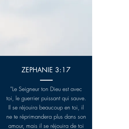
ZEPHANIE 3:17
"Le Seigneur ton Dieu est avec
toi, le guerrier puissant qui sauve.
Il se réjouira beaucoup en toi, il
ne te réprimandera plus dans son
amour, mais il se réjouira de toi