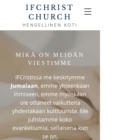
IFCHRIST
CHURCH
HENGELLINEN KOTI
MIKÄ ON MEIDÄN
VIESTIMME
IFCristissä me keskitymme
Jumalaan
, emme yhteenkään
ihmiseen, emme myöskään
ole ottaneet vaikutteita
yhdestäkään kulttuurista. Me
julistamme koko
evankeliumia, sellaisena kun
se on.