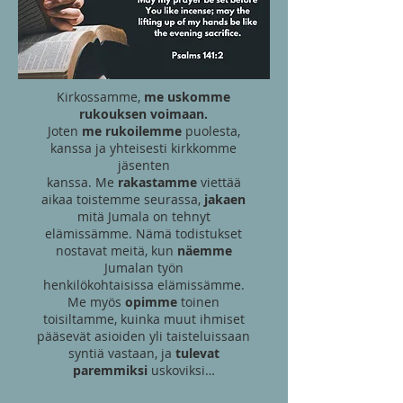
Kirkossamme,
me uskomme
rukouksen voimaan.
Joten
me rukoilemme
puolesta,
kanssa ja yhteisesti kirkkomme
jäsenten
kanssa. Me
rakastamme
viettää
aikaa toistemme seurassa,
jakaen
mitä Jumala on tehnyt
elämissämme. Nämä todistukset
nostavat meitä, kun
näemme
Jumalan työn
henkilökohtaisissa elämissämme.
Me myös
opimme
toinen
toisiltamme, kuinka muut ihmiset
pääsevät asioiden yli taisteluissaan
syntiä vastaan, ja
tulevat
paremmiksi
uskoviksi…