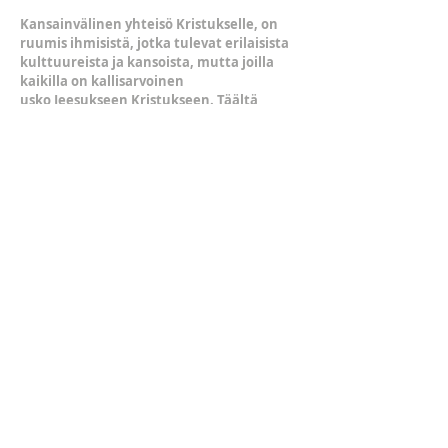
Kansainvälinen yhteisö Kristukselle, on
ruumis ihmisistä, jotka tulevat erilaisista
kulttuureista ja kansoista, mutta joilla
kaikilla on kallisarvoinen
usko Jeesukseen Kristukseen. Täältä
löydät ihmisiä eri maista ja tämä kaikki on
vasta alkua sille, keitä me
todella olemme.
OSOITE
KAMPIN METRO-ASEMA lähellä
Fredrinkinkatu 61 B Kamppi
Fredrikinkatu 61 B
00100 Helsinki
ifchristh@gmail.com
TILAA SÄHKÖPOSTIA